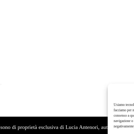
Usiamo tecnolo
facciamo per m
consenso a que
navigazione o 
negativamente 
to sono di proprietà esclusiva di Lucia Antenori, autrice del b