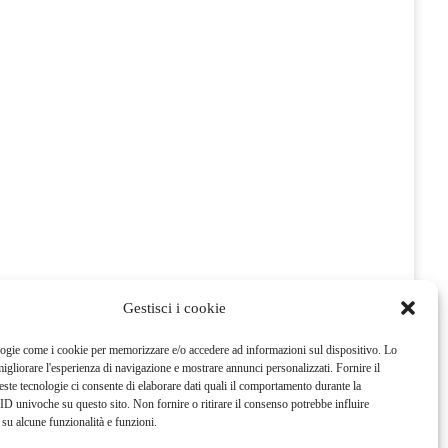
Gestisci i cookie
gie come i cookie per memorizzare e/o accedere ad informazioni sul dispositivo. Lo
igliorare l'esperienza di navigazione e mostrare annunci personalizzati. Fornire il
ste tecnologie ci consente di elaborare dati quali il comportamento durante la
ID univoche su questo sito. Non fornire o ritirare il consenso potrebbe influire
su alcune funzionalità e funzioni.
log “Saluteebellezzaincucina” e sono