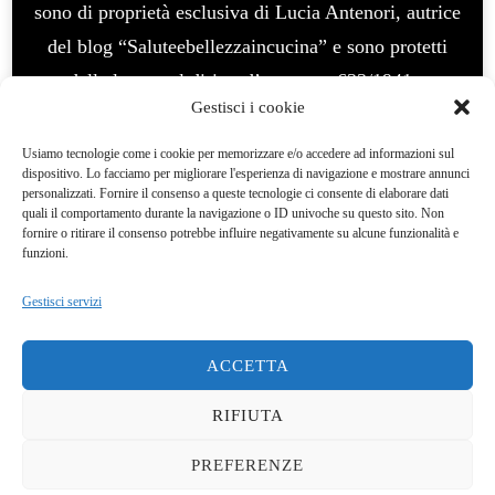
sono di proprietà esclusiva di Lucia Antenori, autrice
del blog “Saluteebellezzaincucina” e sono protetti
dalla legge sul diritto d’autore n. 633/1941 e
Gestisci i cookie
successive modifiche. E’ vietato l’uso per fini
commerciali, vietata la modifica e manipolazione. La
Usiamo tecnologie come i cookie per memorizzare e/o accedere ad informazioni sul
dispositivo. Lo facciamo per migliorare l'esperienza di navigazione e mostrare annunci
violazione del diritto d’autore è un reato e
personalizzati. Fornire il consenso a queste tecnologie ci consente di elaborare dati
quali il comportamento durante la navigazione o ID univoche su questo sito. Non
perseguibile legalmenteQuesto blog non rappresenta
fornire o ritirare il consenso potrebbe influire negativamente su alcune funzionalità e
una testata giornalistica. In quanto viene aggiornato
funzioni.
senza alcuna periodicità. Pertanto, non può
Gestisci servizi
considerarsi un prodotto editoriale ai sensi della
legge del 7/03/2001 Questo blog ha carattere
ACCETTA
personale, non è mio intento infrangere alcun diritto
RIFIUTA
d’autore.
Yummy Recipe | Sviluppato da
Blossom
Themes
. Powered by
WordPress
.
Privacy Policy
PREFERENZE