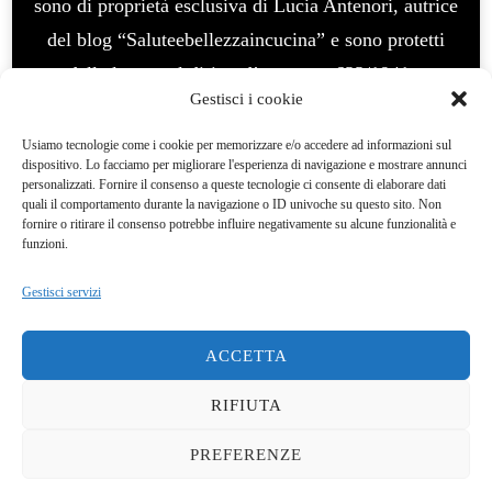
sono di proprietà esclusiva di Lucia Antenori, autrice
del blog “Saluteebellezzaincucina” e sono protetti
dalla legge sul diritto d’autore n. 633/1941 e
Gestisci i cookie
successive modifiche. E’ vietato l’uso per fini
commerciali, vietata la modifica e manipolazione. La
Usiamo tecnologie come i cookie per memorizzare e/o accedere ad informazioni sul
dispositivo. Lo facciamo per migliorare l'esperienza di navigazione e mostrare annunci
violazione del diritto d’autore è un reato e
personalizzati. Fornire il consenso a queste tecnologie ci consente di elaborare dati
quali il comportamento durante la navigazione o ID univoche su questo sito. Non
perseguibile legalmenteQuesto blog non rappresenta
fornire o ritirare il consenso potrebbe influire negativamente su alcune funzionalità e
una testata giornalistica. In quanto viene aggiornato
funzioni.
senza alcuna periodicità. Pertanto, non può
Gestisci servizi
considerarsi un prodotto editoriale ai sensi della
legge del 7/03/2001 Questo blog ha carattere
ACCETTA
personale, non è mio intento infrangere alcun diritto
RIFIUTA
d’autore.
Yummy Recipe | Sviluppato da
Blossom
Themes
. Powered by
WordPress
.
Privacy Policy
PREFERENZE