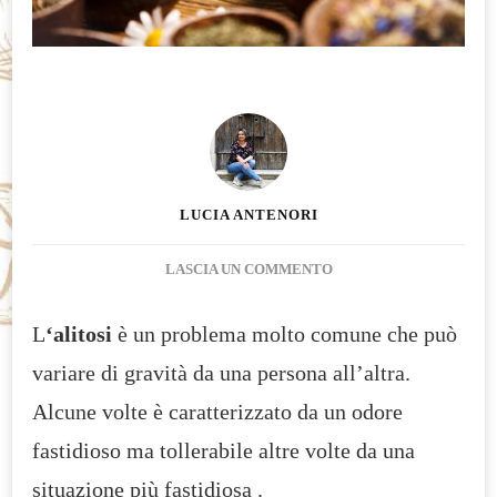
LUCIA ANTENORI
SU
LASCIA UN COMMENTO
ALITOSI
RIMEDI
L
‘alitosi
è un problema molto comune che può
NATURALI
variare di gravità da una persona all’altra.
DA
PREPARARE
Alcune volte è caratterizzato da un odore
IN
fastidioso ma tollerabile altre volte da una
CASA
situazione più fastidiosa .