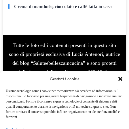
Crema di mandorle, cioccolato e caffè fatta in casa
Tutte le foto ed i contenuti presenti in questo sito
sono di proprietà esclusiva di Lucia Antenori, autrice
del blog “Saluteebellezzaincucina” e sono protetti
dalla legge sul diritto d’autore n. 633/1941 e
Gestisci i cookie
successive modifiche. E’ vietato l’uso per fini
commerciali, vietata la modifica e manipolazione. La
Usiamo tecnologie come i cookie per memorizzare e/o accedere ad informazioni sul
dispositivo. Lo facciamo per migliorare l'esperienza di navigazione e mostrare annunci
violazione del diritto d’autore è un reato e
personalizzati. Fornire il consenso a queste tecnologie ci consente di elaborare dati
quali il comportamento durante la navigazione o ID univoche su questo sito. Non
perseguibile legalmenteQuesto blog non rappresenta
fornire o ritirare il consenso potrebbe influire negativamente su alcune funzionalità e
una testata giornalistica. In quanto viene aggiornato
funzioni.
senza alcuna periodicità. Pertanto, non può