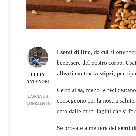
I
semi di lino
, da cui si ottengo
benessere del nostro corpo. Usa
alleati contro la stipsi
; per rip
LUCIA
ANTENORI
Certo si sa, meno le feci restano
LASCIA UN
conseguono per la nostra salute. 
COMMENTO
SU
dato dalle mucillagini che si fo
SEMI
DI
Se provate a mettere dei
semi di
LINO: