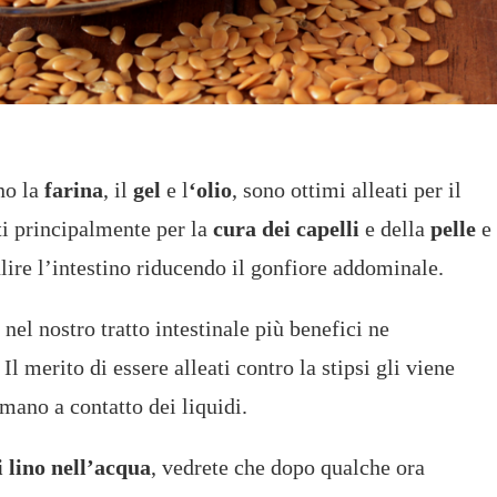
no la
farina
, il
gel
e l
‘olio
, sono ottimi alleati per il
ti principalmente per la
cura dei capelli
e della
pelle
e
ulire l’intestino riducendo il gonfiore addominale.
 nel nostro tratto intestinale più benefici ne
Il merito di essere alleati contro la stipsi gli viene
rmano a contatto dei liquidi.
 lino nell’acqua
, vedrete che dopo qualche ora