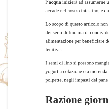
l
‘acqua
inizierà ad assumerne 
PROPRIETÀ
E
accade nel nostro intestino, e q
RICETTE
Lo scopo di questo articolo non 
dei semi di lino ma di condivide
alimentazione per beneficiare de
lenitive.
I semi di lino si possono mangia
yogurt a colazione o a merenda
polpette, negli impasti del pane 
Razione giorn