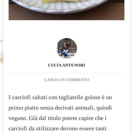
LUCIA ANTENORI
SU
LASCIA UN COMMENTO
CARCIOFI
SALTATI
I carciofi saltati con tagliatelle golose è un
CON
primo piatto senza derivati animali, quindi
TAGLIATELLE
GOLOSE
vegano. Già dal titolo potete capire che i
carciofi da utilizzare devono essere tanti