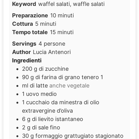
Keyword
waffel salati, waffle salati
minuti
Preparazione
10
minuti
minuti
Cottura
5
minuti
minuti
Tempo totale
15
minuti
Servings
4
persone
Author
Lucia Antenori
Ingredienti
200
g
di zucchine
90
g
di farina di grano tenero 1
ml
di latte
anche vegetale
1
uovo medio
1
cucchaio da minestra di olio
extravergine d’oliva
6
g
di lievito istantaneo
2
g
di sale fino
30
g
formaggio grattugiato stagionato