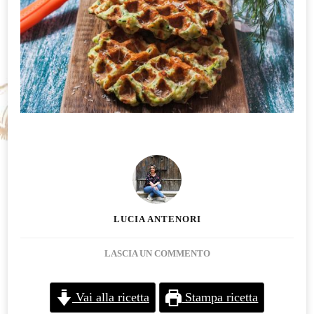
LUCIA ANTENORI
SU
LASCIA UN COMMENTO
WAFFEL
SALATI
Vai alla ricetta
Stampa ricetta
ALLE