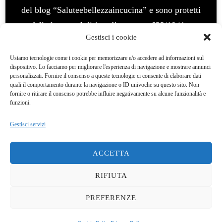
del blog “Saluteebellezzaincucina” e sono protetti
dalla legge sul diritto d’autore n. 633/1941 e
Gestisci i cookie
successive modifiche. E’ vietato l’uso per fini
commerciali, vietata la modifica e manipolazione. La
Usiamo tecnologie come i cookie per memorizzare e/o accedere ad informazioni sul
dispositivo. Lo facciamo per migliorare l'esperienza di navigazione e mostrare annunci
violazione del diritto d’autore è un reato e
personalizzati. Fornire il consenso a queste tecnologie ci consente di elaborare dati
quali il comportamento durante la navigazione o ID univoche su questo sito. Non
perseguibile legalmenteQuesto blog non rappresenta
fornire o ritirare il consenso potrebbe influire negativamente su alcune funzionalità e
una testata giornalistica. In quanto viene aggiornato
funzioni.
senza alcuna periodicità. Pertanto, non può
Gestisci servizi
considerarsi un prodotto editoriale ai sensi della
legge del 7/03/2001 Questo blog ha carattere
ACCETTA
personale, non è mio intento infrangere alcun diritto
RIFIUTA
d’autore.
Yummy Recipe | Sviluppato da
Blossom
Themes
. Powered by
WordPress
.
Privacy Policy
PREFERENZE