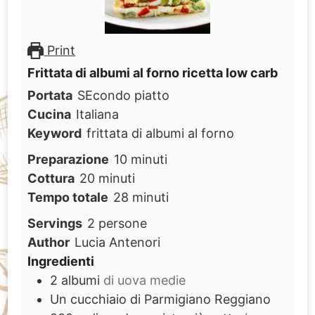
Print
Frittata di albumi al forno ricetta low carb
Portata
SEcondo piatto
Cucina
Italiana
Keyword
frittata di albumi al forno
minuti
Preparazione
10
minuti
minuti
Cottura
20
minuti
minuti
Tempo totale
28
minuti
Servings
2
persone
Author
Lucia Antenori
Ingredienti
2
albumi
di uova medie
Un cucchiaio di Parmigiano Reggiano