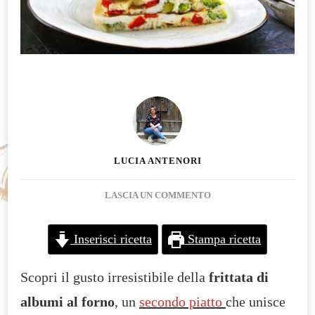
LUCIA ANTENORI
SU
LASCIA UN COMMENTO
FRITTATA
DI
Inserisci ricetta
Stampa ricetta
ALBUMI
AL
Scopri il gusto irresistibile della
frittata di
FORNO
RICETTA
albumi al forno
, un
secondo piatto
che unisce
LOW