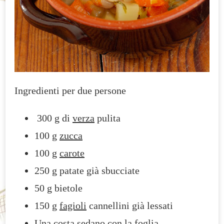
Ingredienti per due persone
300 g di
verza
pulita
100 g
zucca
100 g
carote
250 g patate già sbucciate
50 g bietole
150 g
fagioli
cannellini già lessati
Una costa sedano con la foglia