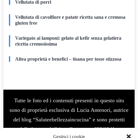
Vellutata di porri
Vellutata di cavolfiore e patate ricetta sana e cremosa
gluten free
Variegato ai lamponi: gelato al kefir senza gelatiera
ricetta cremosissima
Altea proprietà e benefici – tisana per tosse stizzosa
Tutte le foto ed i contenuti presenti in questo sito
sono di proprietà esclusiva di Lucia Antenori, autrice
del blog “Saluteebellezzaincucina” e sono protetti
dalla legge sul diritto d’autore n. 633/1941 e
Gestisci i cookie