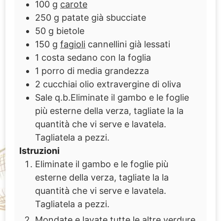
100
g
carote
250
g
patate già sbucciate
50
g
bietole
150
g
fagioli
cannellini già lessati
1
costa sedano con la foglia
1
porro di media grandezza
2
cucchiai olio extravergine di oliva
Sale q.b.Eliminate il gambo e le foglie
più esterne della verza, tagliate la la
quantità che vi serve e lavatela.
Tagliatela a pezzi.
Istruzioni
Eliminate il gambo e le foglie più
esterne della verza, tagliate la la
quantità che vi serve e lavatela.
Tagliatela a pezzi.
Mondate e lavate tutte le altre verdure,