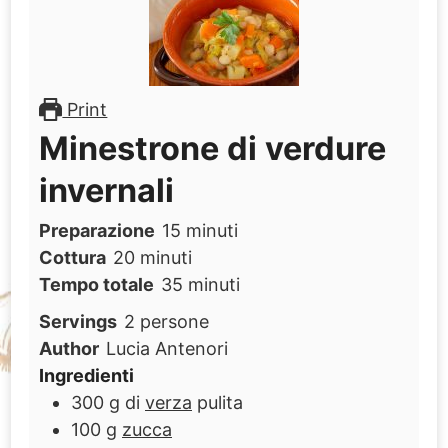
Print
Minestrone di verdure
invernali
minuti
Preparazione
15
minuti
minuti
Cottura
20
minuti
minuti
Tempo totale
35
minuti
Servings
2
persone
Author
Lucia Antenori
Ingredienti
300
g
di
verza
pulita
100
g
zucca