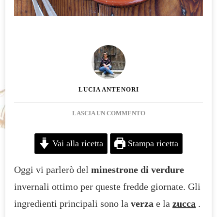
LUCIA ANTENORI
SU
LASCIA UN COMMENTO
MINESTRONE
DI
Vai alla ricetta
Stampa ricetta
VERDURE
INVERNALI
Oggi vi parlerò del
minestrone di verdure
invernali ottimo per queste fredde giornate. Gli
ingredienti principali sono la
verza
e la
zucca
.