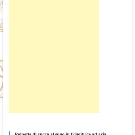
Polpette di zucca al sugo in friggitrice ad aria