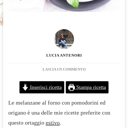
LUCIA ANTENORI
SU
LASCIA UN COMMENTO
MELANZANE
AL
Inserisci ricetta
Stampa ricetta
FORNO
CON
Le melanzane al forno con pomodorini ed
POMODORINI
E
origano è una delle mie ricette preferite con
ORIGANO
questo ortaggio
estivo
.
GLUTEN