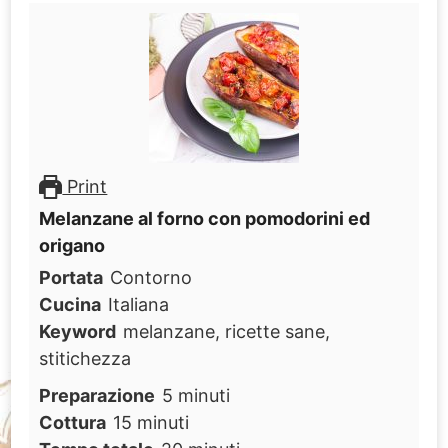
Print
Melanzane al forno con pomodorini ed
origano
Portata
Contorno
Cucina
Italiana
Keyword
melanzane, ricette sane,
stitichezza
minuti
Preparazione
5
minuti
minuti
Cottura
15
minuti