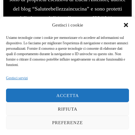
del blog “Saluteebellezzaincucina” e sono protetti
dalla legge sul diritto d’autore n. 633/1941 e
Gestisci i cookie
successive modifiche. E’ vietato l’uso per fini
commerciali, vietata la modifica e manipolazione. La
Usiamo tecnologie come i cookie per memorizzare e/o accedere ad informazioni sul
dispositivo. Lo facciamo per migliorare l'esperienza di navigazione e mostrare annunci
violazione del diritto d’autore è un reato e
personalizzati. Fornire il consenso a queste tecnologie ci consente di elaborare dati
quali il comportamento durante la navigazione o ID univoche su questo sito. Non
perseguibile legalmenteQuesto blog non rappresenta
fornire o ritirare il consenso potrebbe influire negativamente su alcune funzionalità e
una testata giornalistica. In quanto viene aggiornato
funzioni.
senza alcuna periodicità. Pertanto, non può
Gestisci servizi
considerarsi un prodotto editoriale ai sensi della
legge del 7/03/2001 Questo blog ha carattere
ACCETTA
personale, non è mio intento infrangere alcun diritto
RIFIUTA
d’autore.
Yummy Recipe | Sviluppato da
Blossom
Themes
. Powered by
WordPress
.
Privacy Policy
PREFERENZE