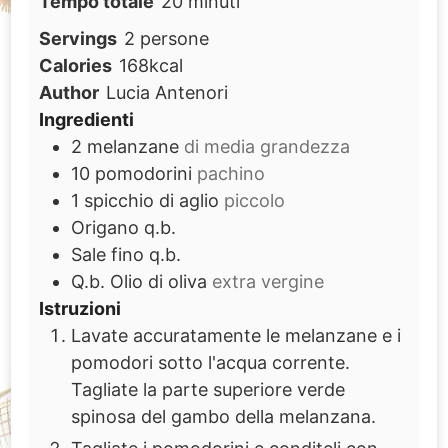
minuti
Tempo totale
20
minuti
Servings
2
persone
Calories
168
kcal
Author
Lucia Antenori
Ingredienti
2
melanzane
di media grandezza
10
pomodorini
pachino
1
spicchio di aglio
piccolo
Origano q.b.
Sale fino q.b.
Q.b.
Olio di oliva
extra vergine
Istruzioni
Lavate accuratamente le melanzane e i
pomodori sotto l'acqua corrente.
Tagliate la parte superiore verde
spinosa del gambo della melanzana.